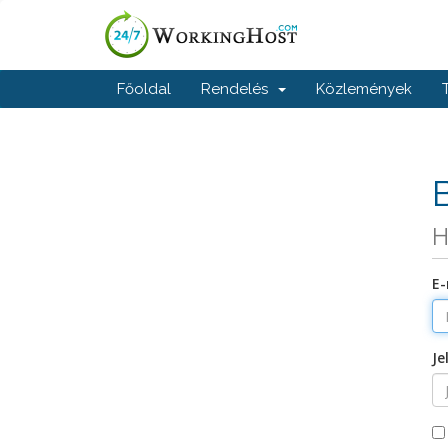
Főoldal
Rendelés
Közlemények
H
E-
Je