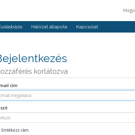
Magy
Tudásbázis
Hálózat állapota
Kapcsolat
Bejelentkezés
ozzáférés korlátozva
mail cím
lszó
Emlékezz rám