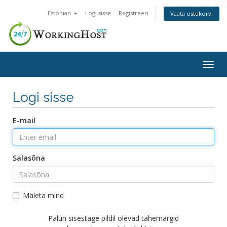
Estonian
Logi sisse
Registreeri
Vaata ostukorvi
Togg
navig
Logi sisse
E-mail
Salasõna
Mäleta mind
Palun sisestage pildil olevad tähemärgid