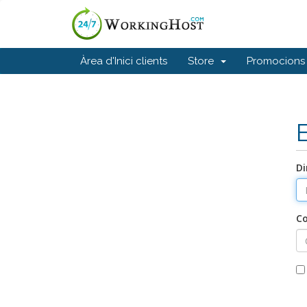
Àrea d'Inici clients
Store
Promocions
Di
C