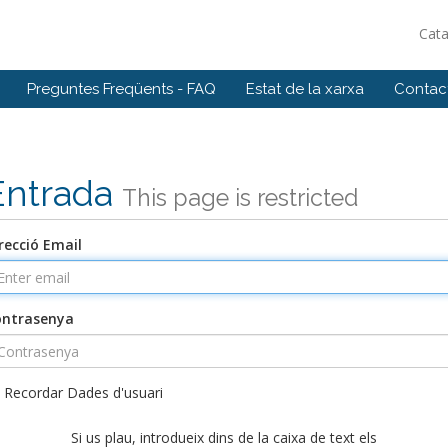
Cat
Preguntes Freqüents - FAQ
Estat de la xarxa
Contact
Entrada
This page is restricted
recció Email
ontrasenya
Recordar Dades d'usuari
Si us plau, introdueix dins de la caixa de text els