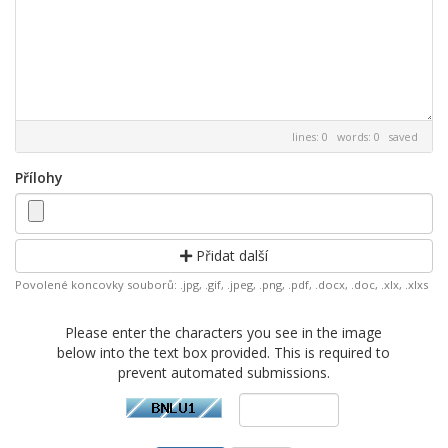
lines: 0 words: 0
saved
Přílohy
Přidat další
Povolené koncovky souborů: .jpg, .gif, .jpeg, .png, .pdf, .docx, .doc, .xlx, .xlxs
Please enter the characters you see in the image
below into the text box provided. This is required to
prevent automated submissions.