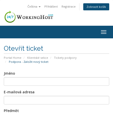
Čeština
Přihlášení
Registrace
Zobrazit košík
Togg
navig
Otevřít ticket
Portal Home
Klientské sekce
Tickety podpory
Podpora - Založit nový ticket
Jméno
E-mailová adresa
Předmět