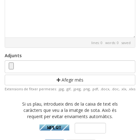
lines: 0 words: 0
saved
Adjunts
Afegir més
Extensions de fitxer permeses: .jpg, .gif, .jpeg, .png, .pdf, .docx, .doc, .xlx, .xlxs
Si us plau, introdueix dins de la caixa de text els
caràcters que veu a la imatge de sota. Això és
requerit per evitar enviaments automàtics.