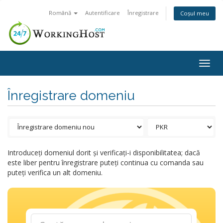
Română
Autentificare
Înregistrare
Coșul meu
Togg
navig
Înregistrare domeniu
Introduceți domeniul dorit și verificați-i disponibilitatea; dacă
este liber pentru înregistrare puteți continua cu comanda sau
puteți verifica un alt domeniu.