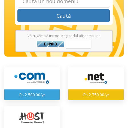
Caută
Vă rugăm să introduceți codul afișat mai jos
Rs.2,500.00/yr
Rs.2,750.00/yr