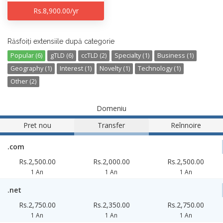
Rs.8,900.00/yr
Răsfoiți extensiile după categorie
Popular (6)
gTLD (6)
ccTLD (2)
Specialty (1)
Business (1)
Geography (1)
Interest (1)
Novelty (1)
Technology (1)
Other (2)
Domeniu
Pret nou
Transfer
Reînnoire
.com
Rs.2,500.00
Rs.2,000.00
Rs.2,500.00
1 An
1 An
1 An
.net
Rs.2,750.00
Rs.2,350.00
Rs.2,750.00
1 An
1 An
1 An